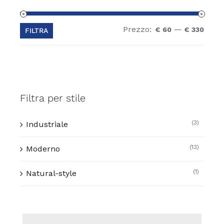
Prezzo:
—
Prez
Prez
€ 60
€ 330
FILTRA
Min
Max
Filtra per stile
(3)
Industriale
(13)
Moderno
(1)
Natural-style