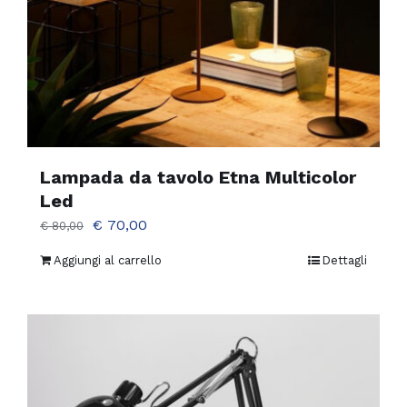
Lampada da tavolo Etna Multicolor
Led
Il
Il
€
70,00
€
80,00
prezzo
prezzo
Aggiungi al carrello
Dettagli
originale
attuale
era:
è:
€ 80,00.
€ 70,00.