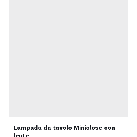
più
varianti.
Le
opzioni
possono
essere
scelte
nella
pagina
del
prodotto
Lampada da tavolo Miniclose con
lente