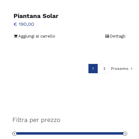
essere
Piantana Solar
scelte
€
190,00
nella
pagina
Aggiungi al carrello
Dettagli
del
prodotto
1
2
Prossimo
Filtra per prezzo