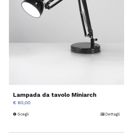
Lampada da tavolo Miniarch
€
60,00
Scegli
Dettagli
Questo
prodotto
ha