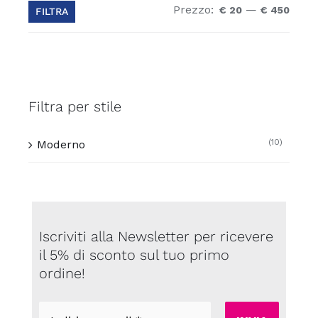
Prezzo:
—
Prez
Prez
€ 20
€ 450
FILTRA
Min
Max
Filtra per stile
(10)
Moderno
Iscriviti alla Newsletter per ricevere
il 5% di sconto sul tuo primo
ordine!
Indirizzo