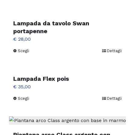
Lampada da tavolo Swan
portapenne
€
28,00
Scegli
Dettagli
Questo
prodotto
ha
più
Lampada Flex pois
varianti.
€
35,00
Le
Scegli
Dettagli
Questo
opzioni
prodotto
possono
ha
essere
più
scelte
varianti.
Piantana arco Class argento con