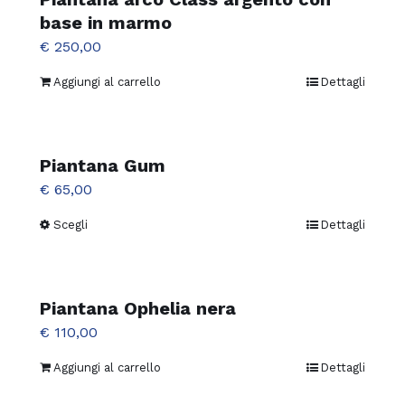
nella
Le
base in marmo
pagina
opzioni
€
250,00
del
possono
prodotto
Aggiungi al carrello
Dettagli
essere
scelte
nella
Piantana Gum
pagina
€
65,00
del
prodotto
Scegli
Dettagli
Questo
prodotto
ha
più
Piantana Ophelia nera
varianti.
€
110,00
Le
Aggiungi al carrello
Dettagli
opzioni
possono