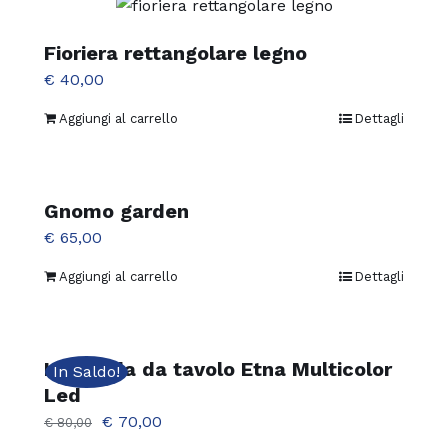
€ 120,00.
€ 110,00.
Fioriera rettangolare legno
€
40,00
Aggiungi al carrello
Dettagli
Gnomo garden
€
65,00
Aggiungi al carrello
Dettagli
Lampada da tavolo Etna Multicolor
In Saldo!
Led
Il
Il
€
70,00
€
80,00