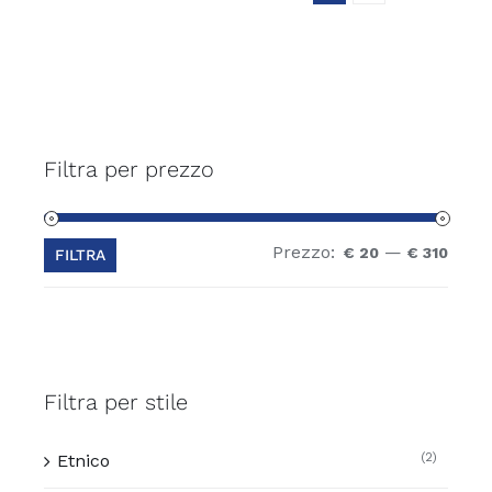
Filtra per prezzo
Prezzo:
—
Prez
Prez
€ 20
€ 310
FILTRA
Min
Max
Filtra per stile
(2)
Etnico