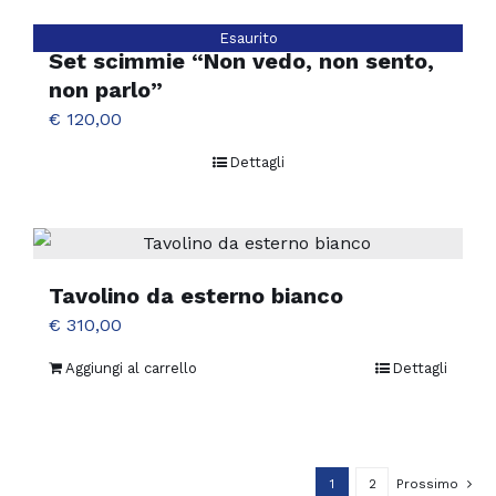
essere
scelte
Esaurito
Set scimmie “Non vedo, non sento,
nella
non parlo”
pagina
€
120,00
del
prodotto
Dettagli
Tavolino da esterno bianco
€
310,00
Aggiungi al carrello
Dettagli
1
2
Prossimo