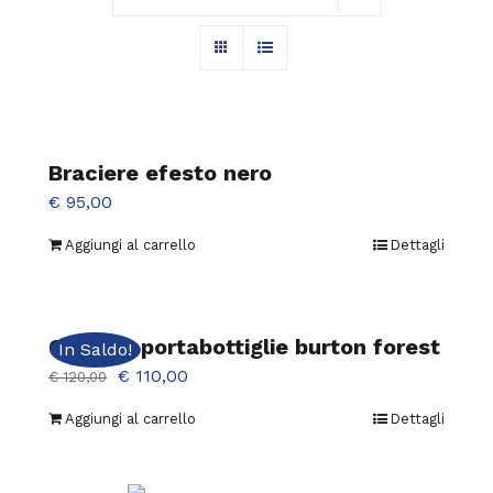
Braciere efesto nero
€
95,00
Aggiungi al carrello
Dettagli
Carrello portabottiglie burton forest
In Saldo!
Il
Il
€
110,00
€
120,00
prezzo
prezzo
Aggiungi al carrello
Dettagli
originale
attuale
era:
è: