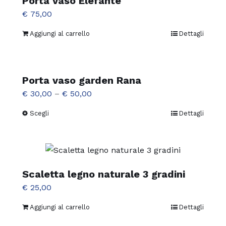
Porta vaso Elefante
€
75,00
Aggiungi al carrello
Dettagli
Porta vaso garden Rana
€
30,00
–
€
50,00
Scegli
Dettagli
Questo
prodotto
ha
più
varianti.
Scaletta legno naturale 3 gradini
Le
€
25,00
opzioni
Aggiungi al carrello
Dettagli
possono