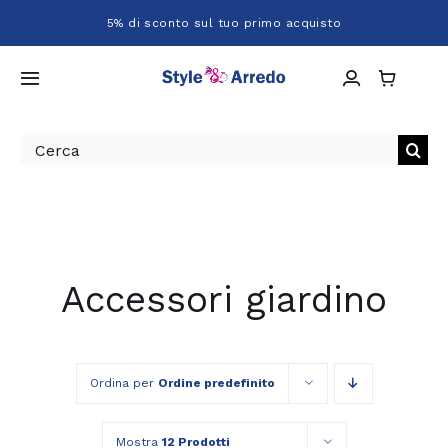
Salta
5% di sconto sul tuo primo acquisto
al
contenuto
Toggle
Navigation
Home
Cerca
per:
Chi siamo
Shop
Accessori giardino
Servizi
Progetti
Ordina per
Ordine predefinito
Mostra
12 Prodotti
Contatti