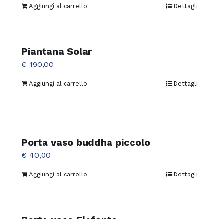
prezzo
prezzo
Aggiungi al carrello
Dettagli
originale
attuale
era:
è:
€ 80,00.
€ 70,00.
Piantana Solar
€
190,00
Aggiungi al carrello
Dettagli
Porta vaso buddha piccolo
€
40,00
Aggiungi al carrello
Dettagli