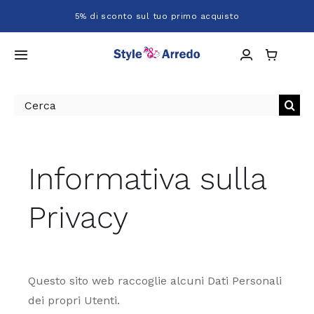
Salta
5% di sconto sul tuo primo acquisto
al
contenuto
Toggle
Navigation
Home
Cerca
per:
Chi siamo
Informativa sulla
Shop
Privacy
Servizi
Progetti
Questo sito web raccoglie alcuni Dati Personali
dei propri Utenti.
Contatti