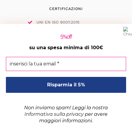
CERTIFICAZIONI
UNI EN ISO 9001:2015
5
%off
su una spesa minima di 100€
ISCRIZIONI
inserisci
MePA
la
tua
EmPULIA
email
*
ANAC
Non inviamo spam! Leggi la nostra
Informativa sulla privacy
per avere
© Copyright 2023 | Style Arredo | Tutti i diritti
maggiori informazioni.
Chatta con noi!
riservati | Powered by
Ad Astra Design