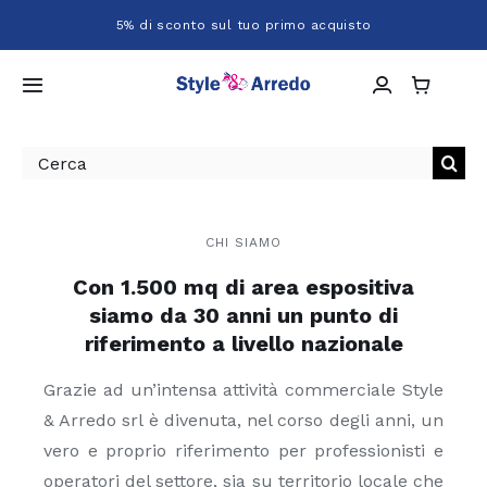
Salta
5% di sconto sul tuo primo acquisto
al
contenuto
Toggle
Navigation
Home
Cerca
per:
Chi siamo
CHI SIAMO
Con 1.500 mq di area espositiva
Shop
siamo da 30 anni un punto di
riferimento a livello nazionale
Servizi
Grazie ad un’intensa attività commerciale Style
Progetti
& Arredo srl è divenuta, nel corso degli anni, un
vero e proprio riferimento per professionisti e
operatori del settore, sia su territorio locale che
Contatti