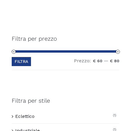
Filtra per prezzo
Prezzo:
—
Prez
Prez
€ 60
€ 80
FILTRA
Min
Max
Filtra per stile
(1)
Eclettico
(1)
Industriale