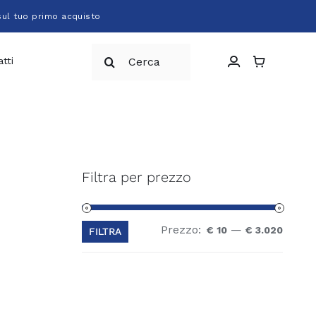
sul tuo primo acquisto
Cerca
tti
per:
Filtra per prezzo
Prezzo:
—
Prezz
Prezz
€ 10
€ 3.020
FILTRA
Min
Max