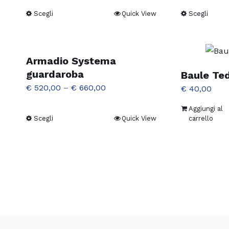
Scegli
Quick View
Scegli
Questo
Ques
prodotto
prodo
ha
ha
più
più
Armadio Systema
varianti.
varian
guardaroba
Baule Te
Le
Le
€
520,00
–
€
660,00
€
40,00
opzioni
opzio
Aggiungi al
possono
poss
Scegli
Quick View
carrello
Questo
essere
esser
prodotto
scelte
scelt
ha
nella
nella
più
pagina
pagi
varianti.
del
del
Le
prodotto
prodo
opzioni
possono