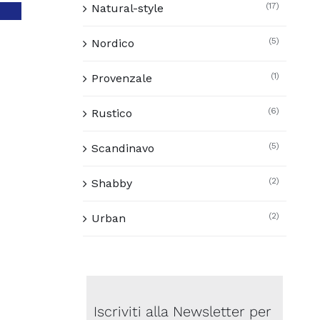
(17)
Natural-style
(5)
Nordico
(1)
Provenzale
(6)
Rustico
(5)
Scandinavo
(2)
Shabby
(2)
Urban
Iscriviti alla Newsletter per