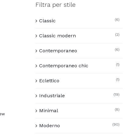
Filtra per stile
(6)
Classic
(2)
Classic modern
(6)
Contemporaneo
(1)
Contemporaneo chic
(1)
Eclettico
(19)
Industriale
(8)
Minimal
iew
(90)
Moderno