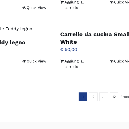
Aggiungi al
Quick V
Quick View
carrello
to
tto
Carrello da cucina Smal
ti.
White
ddy legno
€
50,00
ni
Quick View
Aggiungi al
Quick V
ono
carrello
e
e
na
1
2
…
12
Pros
tto