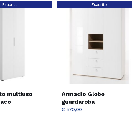
Esaurito
Esaurito
to multiuso
Armadio Globo
paco
guardaroba
€
570,00