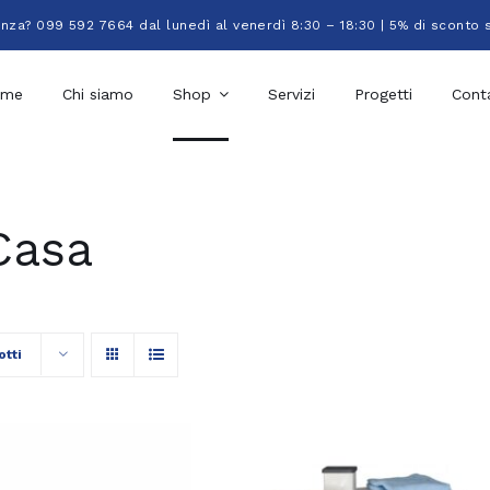
enza? 099 592 7664 dal lunedì al venerdì 8:30 – 18:30 | 5% di sconto 
ome
Chi siamo
Shop
Servizi
Progetti
Conta
Casa
otti