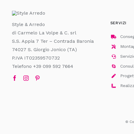
essere
scelte
nella
SERVIZI
Style & Arredo
pagina
di Carmelo La Volpe & C. srl
del
Consegn
S.S. Appia 7 Ter – Contrada Baronia
prodotto
Montagg
74027 S. Giorgio Jonico (TA)
Servizi
P.IVA IT02359570732
Telefono +39 099 592 7664
Consul
Proget
Realiz
© Cop