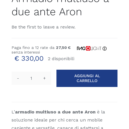
due ante Aron
Be the first to leave a review.
Paga fino a 12 rate da
27,50 €
ⓘ
senza interessi
€
330,00
2 disponibili
AGGIUNGI AL
CARRELLO
Armadio
multiuso
a
due
ante
L’
armadio multiuso a due ante Aron
è la
Aron
soluzione ideale per chi cerca un mobile
quantità
capiente e versatile, capace di adattarsi a