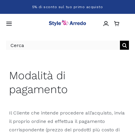
Salta
5% di sconto sul tuo primo acquisto
al
contenuto
Toggle
Navigation
Home
Cerca
per:
Chi siamo
Modalità di
Shop
pagamento
Servizi
Il Cliente che intende procedere all’acquisto, invia
Progetti
il proprio ordine ed effettua il pagamento
corrispondente (prezzo dei prodotti più costo di
Contatti