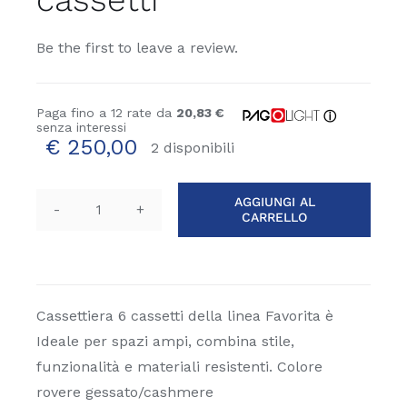
Be the first to leave a review.
Paga fino a 12 rate da
20,83 €
ⓘ
senza interessi
€
250,00
2 disponibili
AGGIUNGI AL
CARRELLO
Cassettiera
6
cassetti
quantità
Cassettiera 6 cassetti della linea Favorita è
Ideale per spazi ampi, combina stile,
funzionalità e materiali resistenti. Colore
rovere gessato/cashmere