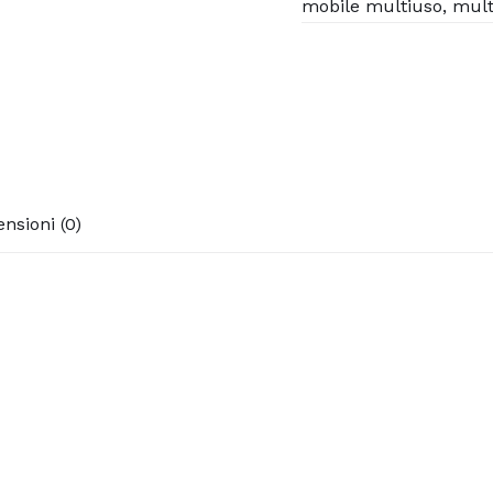
mobile multiuso
,
mult
nsioni (0)