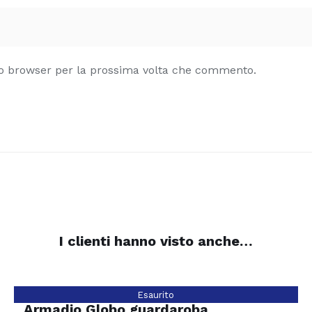
sto browser per la prossima volta che commento.
I clienti hanno visto anche…
Esaurito
Armadio Globo guardaroba