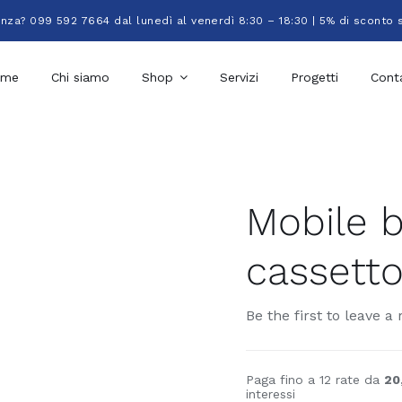
enza? 099 592 7664 dal lunedì al venerdì 8:30 – 18:30 | 5% di sconto 
ome
Chi siamo
Shop
Servizi
Progetti
Conta
Mobile 
cassett
Be the first to leave a 
Paga fino a 12 rate da
20
interessi