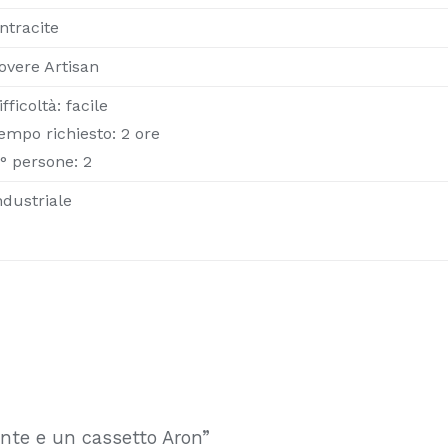
ntracite
overe Artisan
ifficoltà: facile
empo richiesto: 2 ore
° persone: 2
ndustriale
nte e un cassetto Aron”