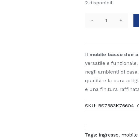
2 disponibili
Mobile
basso
due
ante
Il
mobile basso due a
e
versatile e funzionale
un
negli ambienti di casa. 
cassetto
qualità e la cura artig
Aron
quantità
e una finitura raffinat
SKU:
BS7583K76604
Tags:
ingresso
,
mobile