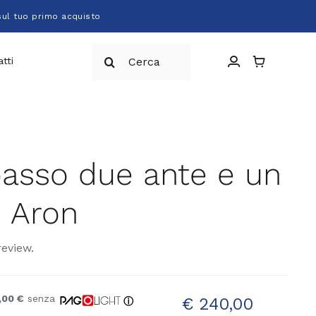
sul tuo primo acquisto
Cerca
tti
per:
basso due ante e un
o Aron
review.
,00 €
senza
€
240,00
ⓘ