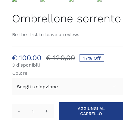
Ombrellone sorrento
Be the first to leave a review.
€
100,00
€
120,00
17% Off
Il
Il
3 disponibili
prezzo
prezzo
Colore
originale
attuale
era:
è:

€ 120,00.
€ 100,00.
AGGIUNGI AL
CARRELLO
Ombrellone
sorrento
quantità