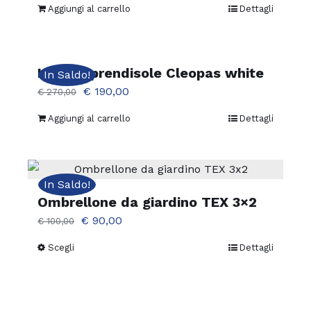
Aggiungi al carrello
Dettagli
Lettino prendisole Cleopas white
In Saldo!
Il
Il
€
190,00
€
270,00
prezzo
prezzo
Aggiungi al carrello
Dettagli
originale
attuale
era:
è:
€ 270,00.
€ 190,00.
In Saldo!
Ombrellone da giardino TEX 3×2
Il
Il
€
90,00
€
100,00
prezzo
prezzo
Scegli
Dettagli
Questo
originale
attuale
prodotto
era:
è:
ha
€ 100,00.
€ 90,00.
più