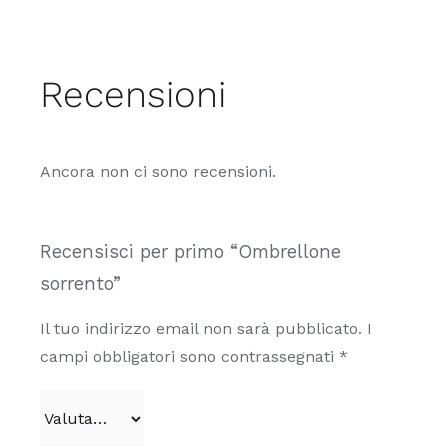
varianti.
Le
opzioni
Recensioni
possono
essere
scelte
Ancora non ci sono recensioni.
nella
pagina
del
Recensisci per primo “Ombrellone
prodotto
sorrento”
Il tuo indirizzo email non sarà pubblicato.
I
campi obbligatori sono contrassegnati
*