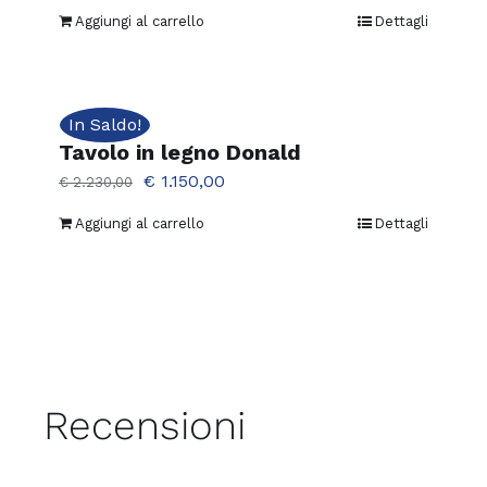
Aggiungi al carrello
Dettagli
In Saldo!
Tavolo in legno Donald
Il
Il
€
1.150,00
€
2.230,00
prezzo
prezzo
Aggiungi al carrello
Dettagli
originale
attuale
era:
è:
€ 2.230,00.
€ 1.150,00.
Recensioni