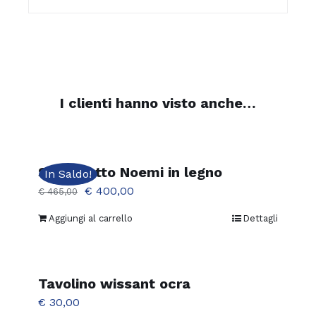
I clienti hanno visto anche…
Set salotto Noemi in legno
In Saldo!
Il
Il
€
400,00
€
465,00
prezzo
prezzo
Aggiungi al carrello
Dettagli
originale
attuale
era:
è:
€ 465,00.
€ 400,00.
Tavolino wissant ocra
€
30,00