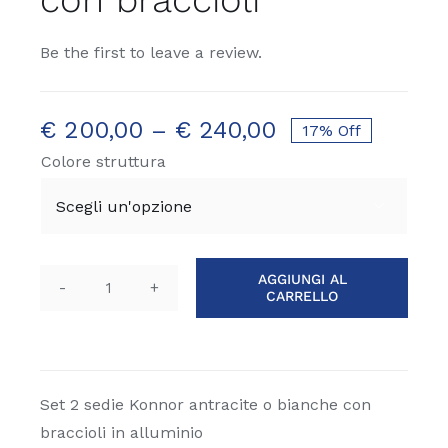
Be the first to leave a review.
€
200,00
–
€
240,00
17% Off
Colore struttura

AGGIUNGI AL
CARRELLO
Set
2
sedie
Konnor
con
Set 2 sedie Konnor antracite o bianche con
braccioli
braccioli in alluminio