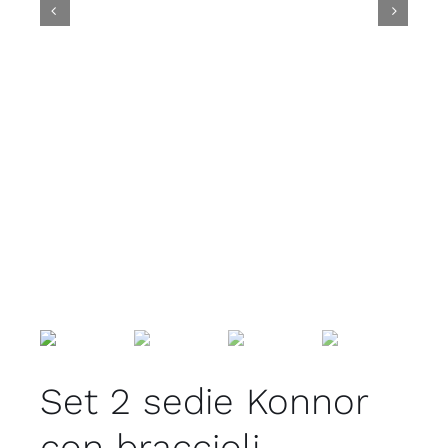


Set 2 sedie Konnor
con braccioli