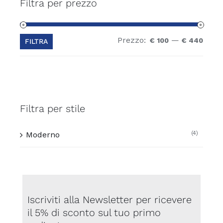
Filtra per prezzo
possono
essere
scelte
Prezzo:
—
Prez
Prez
€ 100
€ 440
FILTRA
nella
Min
Max
pagina
del
prodotto
Filtra per stile
(4)
Moderno
Iscriviti alla Newsletter per ricevere
il 5% di sconto sul tuo primo