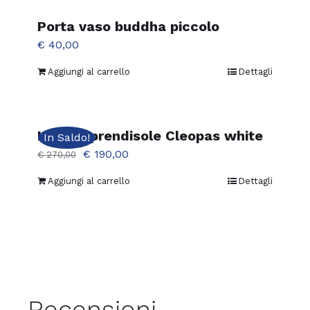
Porta vaso buddha piccolo
€
40,00
Aggiungi al carrello
Dettagli
Lettino prendisole Cleopas white
In Saldo!
Il
Il
€
190,00
€
270,00
prezzo
prezzo
Aggiungi al carrello
Dettagli
originale
attuale
era:
è:
€ 270,00.
€ 190,00.
Recensioni