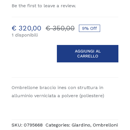
Be the first to leave a review.
€
320,00
€
350,00
9% Off
Il
Il
1 disponibili
prezzo
prezzo
originale
attuale
AGGIUNGI AL
era:
è:
CARRELLO
Ombrellone
€ 350,00.
€ 320,00.
ines
2x3
quantità
Ombrellone braccio ines con struttura in
alluminio verniciata a polvere (poliestere)
SKU:
0795668
Categories:
Giardino
,
Ombrelloni