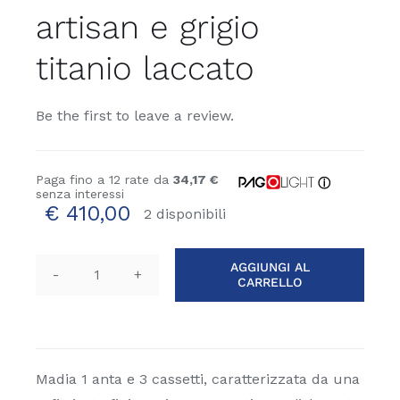
artisan e grigio
titanio laccato
Be the first to leave a review.
Paga fino a 12 rate da
34,17 €
ⓘ
senza interessi
€
410,00
2 disponibili
AGGIUNGI AL
CARRELLO
Madia
1
anta
3
cassetti
Madia 1 anta e 3 cassetti, caratterizzata da una