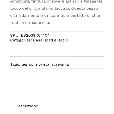
rovere
sofisticata finitura in rovere artisan e l’elegante
artisan
tocco del grigio titanio laccato. Questo pezzo
e
d’arredamento è un connubio perfetto di stile
grigio
rustico e modernità.
titanio
laccato
SKU:
BS2039K84104
Categories:
Casa
,
Madie
,
Mobili
quantità
Tags:
legno
,
moneta
,
scrivania
Descrizione