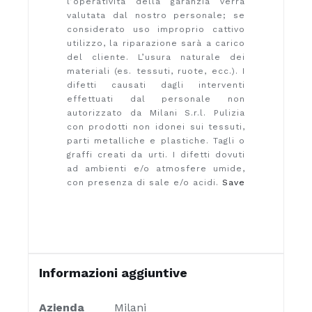
l’operatività della garanzia verrà
valutata dal nostro personale; se
considerato uso improprio cattivo
utilizzo, la riparazione sarà a carico
del cliente. L’usura naturale dei
materiali (es. tessuti, ruote, ecc.). I
difetti causati dagli interventi
effettuati dal personale non
autorizzato da Milani S.r.l. Pulizia
con prodotti non idonei sui tessuti,
parti metalliche e plastiche. Tagli o
graffi creati da urti. I difetti dovuti
ad ambienti e/o atmosfere umide,
con presenza di sale e/o acidi.
Save
Informazioni aggiuntive
Azienda
Milani