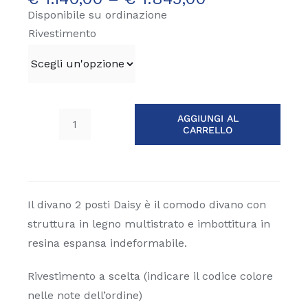
Disponibile su ordinazione
Rivestimento
AGGIUNGI AL
CARRELLO
Divano
3
posti
Daisy
quantità
Il divano 2 posti Daisy è il comodo divano con
struttura in legno multistrato e imbottitura in
resina espansa indeformabile.
Rivestimento a scelta (indicare il codice colore
nelle note dell’ordine)