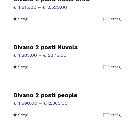
scelte
varianti.
€
1.615,00
–
€
2.520,00
nella
Le
pagina
Scegli
Dettagli
Questo
opzioni
del
prodotto
possono
prodotto
ha
essere
più
Divano 2 posti Nuvola
scelte
varianti.
€
1.285,00
–
€
2.175,00
nella
Le
pagina
Scegli
Dettagli
Questo
opzioni
del
prodotto
possono
prodotto
ha
essere
più
Divano 2 posti people
scelte
varianti.
€
1.690,00
–
€
2.365,00
nella
Le
pagina
Scegli
Dettagli
Questo
opzioni
del
prodotto
possono
prodotto
ha
essere