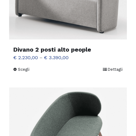
Divano 2 posti alto people
€
2.230,00
–
€
3.390,00
Scegli
Dettagli
Questo
prodotto
ha
più
varianti.
Le
opzioni
possono