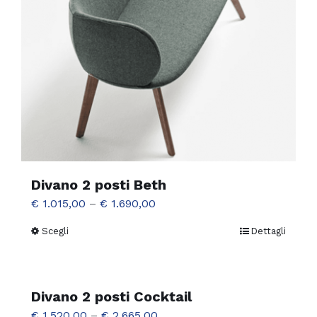
essere
scelte
nella
pagina
del
prodotto
Divano 2 posti Beth
€
1.015,00
–
€
1.690,00
Scegli
Dettagli
Questo
prodotto
ha
più
Divano 2 posti Cocktail
varianti.
€
1.520,00
–
€
2.665,00