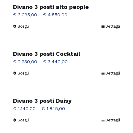
più
Divano 3 posti alto people
scelte
varianti.
€
3.095,00
–
€
4.550,00
nella
Le
pagina
Scegli
Dettagli
Questo
opzioni
del
prodotto
possono
prodotto
ha
essere
più
Divano 3 posti Cocktail
scelte
varianti.
€
2.230,00
–
€
3.440,00
nella
Le
pagina
Scegli
Dettagli
Questo
opzioni
del
prodotto
possono
prodotto
ha
essere
più
Divano 3 posti Daisy
scelte
varianti.
€
1.140,00
–
€
1.845,00
nella
Le
pagina
Scegli
Dettagli
Questo
opzioni
del
prodotto
possono