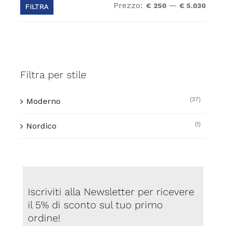
del
Prezzo:
—
Prez
Prez
€ 250
€ 5.030
FILTRA
prodotto
Min
Max
Filtra per stile
(37)
Moderno
(1)
Nordico
Iscriviti alla Newsletter per ricevere
il 5% di sconto sul tuo primo
ordine!