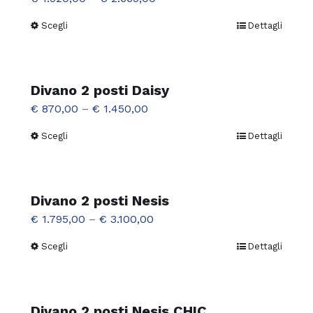
Le
Scegli
Dettagli
Questo
opzioni
prodotto
possono
ha
essere
più
Divano 2 posti Daisy
scelte
varianti.
€
870,00
–
€
1.450,00
nella
Le
pagina
Scegli
Dettagli
Questo
opzioni
del
prodotto
possono
prodotto
ha
essere
più
Divano 2 posti Nesis
scelte
varianti.
€
1.795,00
–
€
3.100,00
nella
Le
pagina
Scegli
Dettagli
Questo
opzioni
del
prodotto
possono
prodotto
ha
essere
più
Divano 2 posti Nesis CHIC