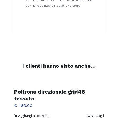
ad ambienti e/o atmosfere umide,
con presenza di sale e/o acidi.
I clienti hanno visto anche…
Poltrona direzionale grid48
tessuto
€
480,00
Aggiungi al carrello
Dettagli