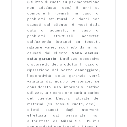
(utilizzo di ruote su pavimentazione
non adeguata, ecc.) 5 anni su
componenti rovinati, in caso di
problemi strutturali o danni non
causati dal cliente; 6 mesi dalla
data di acquisto, in caso di
problemi strutturali accertati
dall’azienda (strappi su tessuti,
rigature varie, ecc.) e/o danni non
causati dal cliente.
Sono esclusi
dalla garanzia
: L’utilizzo eccessivo
o scorretto del prodotto. In caso di
riparazione del pezzo danneggiato,
l’operatività della garanzia verrà
valutata dal nostro personale; se
considerato uso improprio cattivo
utilizzo, la riparazione sarà a carico
del cliente. L’usura naturale dei
materiali (es. tessuti, ruote, ecc.). I
difetti causati dagli interventi
effettuati dal personale non
autorizzato da Milani S.r.l. Pulizia
con prodotti non idonei sui tessuti,