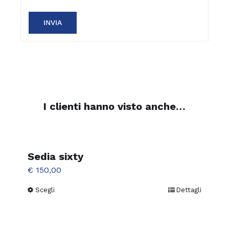
I clienti hanno visto anche…
Sedia sixty
€
150,00
Scegli
Dettagli
Questo
prodotto
ha