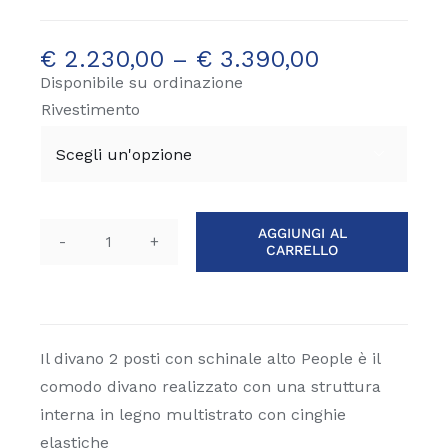
€
2.230,00
–
€
3.390,00
Disponibile su ordinazione
Rivestimento

AGGIUNGI AL
CARRELLO
Divano
2
posti
alto
people
Il divano 2 posti con schinale alto People è il
quantità
comodo divano realizzato con una struttura
interna in legno multistrato con cinghie
elastiche