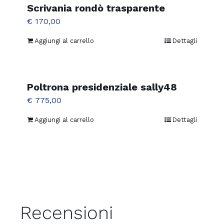
più
Scrivania rondò trasparente
varianti.
€
170,00
Le
Aggiungi al carrello
Dettagli
opzioni
possono
essere
Poltrona presidenziale sally48
scelte
€
775,00
nella
pagina
Aggiungi al carrello
Dettagli
del
prodotto
Recensioni