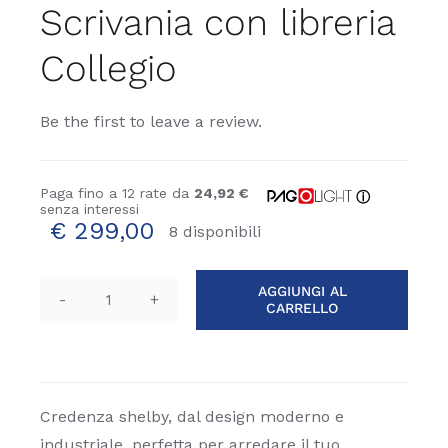
Scrivania con libreria
Collegio
Be the first to leave a review.
Paga fino a 12 rate da
24,92 €
ⓘ
senza interessi
€
299,00
8 disponibili
AGGIUNGI AL
CARRELLO
Scrivania
con
libreria
Collegio
quantità
Credenza shelby, dal design moderno e
industriale, perfetta per arredare il tuo