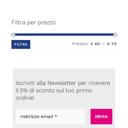
Filtra per prezzo
Prezzo:
—
Prez
Prez
€ 60
€ 70
FILTRA
Min
Max
Iscriviti alla Newsletter per ricevere
il 5% di sconto sul tuo primo
ordine!
Indirizzo
email
*