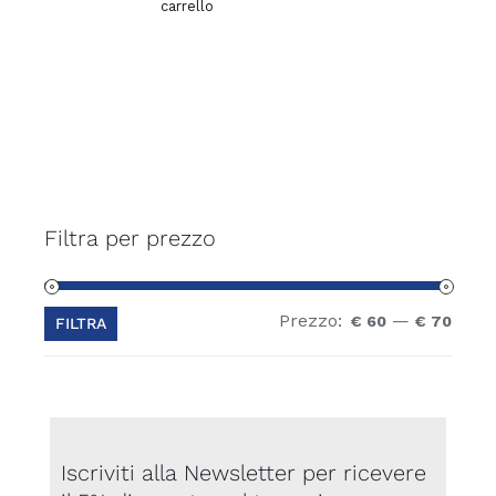
carrello
Filtra per prezzo
Prezzo:
—
Prez
Prez
€ 60
€ 70
FILTRA
Min
Max
Iscriviti alla Newsletter per ricevere