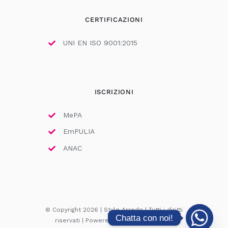
CERTIFICAZIONI
UNI EN ISO 9001:2015
ISCRIZIONI
MePA
EmPULIA
ANAC
© Copyright 2026 | Style Arredo | Tutti i diritti
Chatta con noi!
riservati | Powered by
Ad Astra Design