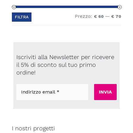
Prezzo:
—
Prez
Prez
€ 60
€ 70
FILTRA
Min
Max
Iscriviti alla Newsletter per ricevere
il 5% di sconto sul tuo primo
ordine!
Indirizzo
email
*
I nostri progetti