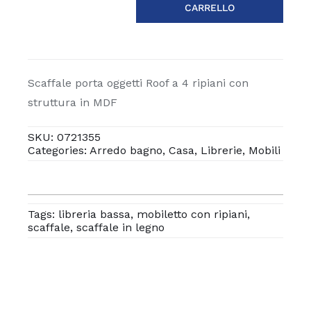
CARRELLO
Scaffale
roof
4
ripiani
quantità
Scaffale porta oggetti Roof a 4 ripiani con
struttura in MDF
SKU:
0721355
Categories:
Arredo bagno
,
Casa
,
Librerie
,
Mobili
Tags:
libreria bassa
,
mobiletto con ripiani
,
scaffale
,
scaffale in legno