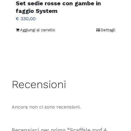
Set sedie rosse con gambe in
pagina
faggio System
del
€
330,00
prodotto
Aggiungi al carrello
Dettagli
Recensioni
Ancora non ci sono recensioni.
Recensisci per primo “Scaffale roof 4