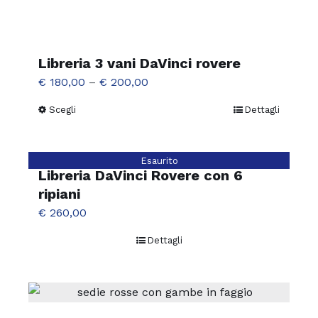
Libreria 3 vani DaVinci rovere
€
180,00
–
€
200,00
Scegli
Dettagli
Questo
prodotto
ha
Esaurito
più
Libreria DaVinci Rovere con 6
varianti.
ripiani
Le
€
260,00
opzioni
Dettagli
possono
essere
scelte
nella