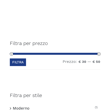
Filtra per prezzo
Prezzo:
—
Prez
Prez
€ 30
€ 50
FILTRA
Min
Max
Filtra per stile
(1)
Moderno