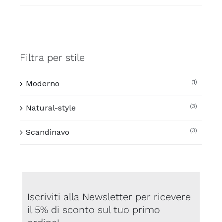
Min
Max
Filtra per stile
(1)
Moderno
(3)
Natural-style
(3)
Scandinavo
Iscriviti alla Newsletter per ricevere
il 5% di sconto sul tuo primo