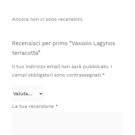
essere
scelte
Ancora non ci sono recensioni.
nella
pagina
del
Recensisci per primo “Vassoio Lagynos
prodotto
terracotta”
Il tuo indirizzo email non sarà pubblicato.
I
campi obbligatori sono contrassegnati
*
La tua recensione
*