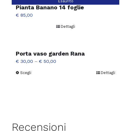
Esaurito
Pianta Banano 14 foglie
€
85,00
Dettagli
Porta vaso garden Rana
€
30,00
–
€
50,00
Scegli
Dettagli
Questo
prodotto
ha
più
varianti.
Le
opzioni
Recensioni
possono