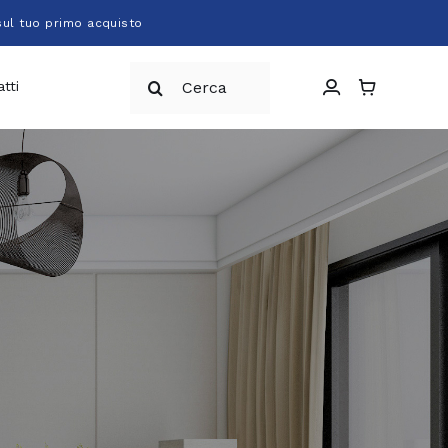
sul tuo primo acquisto
Cerca
tti
per: