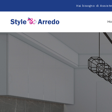
Salta
Hai bisogno di Assist
al
contenuto
H