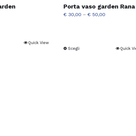
arden
Porta vaso garden Rana
€
30,00
–
€
50,00
Quick View
Scegli
Quick V
Questo
prodotto
ha
più
varianti.
Le
opzioni
possono
essere
scelte
nella