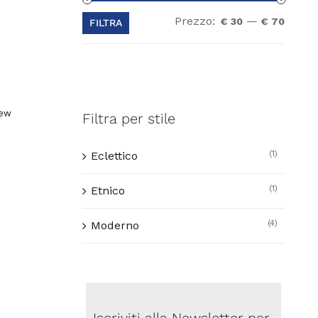
Prezzo:
—
Prezz
Prezz
€ 30
€ 70
FILTRA
Min
Max
iew
Filtra per stile
(1)
Eclettico
(1)
Etnico
(4)
Moderno
Iscriviti alla Newsletter per