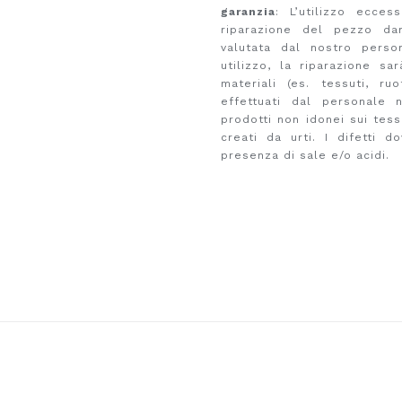
garanzia
: L’utilizzo ecce
riparazione del pezzo dann
valutata dal nostro perso
utilizzo, la riparazione sa
materiali (es. tessuti, ruo
effettuati dal personale n
prodotti non idonei sui tessu
creati da urti. I difetti 
presenza di sale e/o acidi.