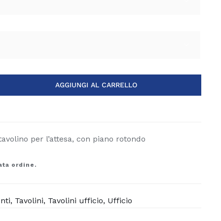


AGGIUNGI AL CARRELLO
tavolino per l’attesa, con piano rotondo
ata ordine.
3
nti
,
Tavolini
,
Tavolini ufficio
,
Ufficio