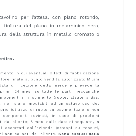
avolino per l’attesa, con piano rotondo,
a finitura del piano in melaminico nero,
tura della struttura in metallo cromato o
ordine.
ento in cui eventuali difetti di fabbricazione
atore finale al punto vendita autorizzato Milani
a data di ricezione della merce e prevede la
 primi: 24 mesi su tutte le parti meccaniche
omponenti in movimento (ruote, alzate a gas,
ti non siano imputabili ad un cattivo uso del
rio (utilizzo di ruote su pavimentazione non
 componenti rovinati, in caso di problemi
ti dal cliente; 6 mesi dalla data di acquisto, in
i accertati dall’azienda (strappi su tessuti,
nni non causati dal cliente.
Sono esclusi dalla