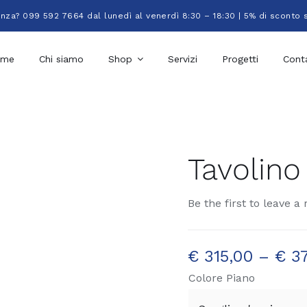
enza? 099 592 7664 dal lunedì al venerdì 8:30 – 18:30 | 5% di sconto 
ome
Chi siamo
Shop
Servizi
Progetti
Conta
Tavolino
Be the first to leave a 
€
315,00
–
€
37
Colore Piano