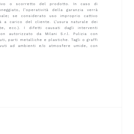
ssivo o scorretto del prodotto. In caso di
eggiato, l’operatività della garanzia verrà
nale; se considerato uso improprio cattivo
rà a carico del cliente. L’usura naturale dei
te, ecc.). I difetti causati dagli interventi
on autorizzato da Milani S.r.l. Pulizia con
ti, parti metalliche e plastiche. Tagli o graffi
dovuti ad ambienti e/o atmosfere umide, con