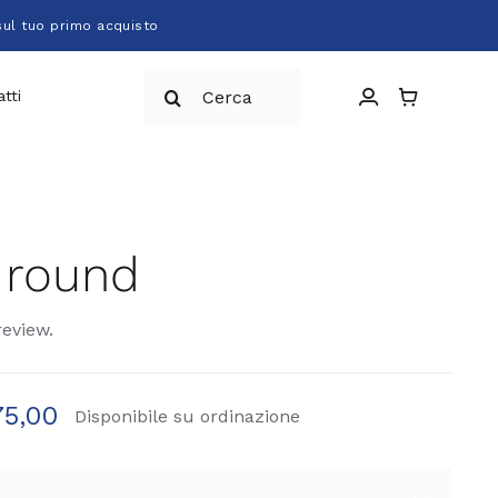
sul tuo primo acquisto
Cerca
tti
per:
 round
review.
5,00
Disponibile su ordinazione