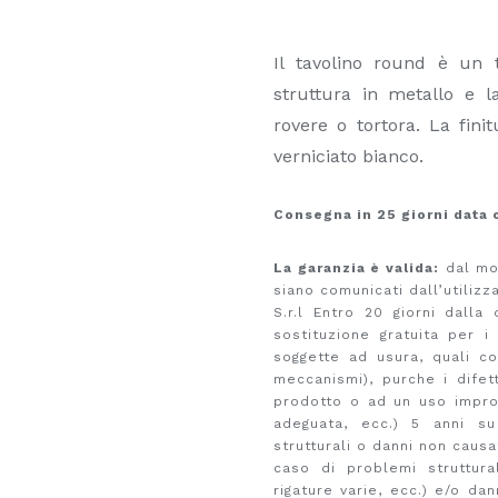
Il tavolino round è un t
struttura in metallo e l
rovere o tortora. La fini
verniciato bianco.
Consegna in 25 giorni data 
La garanzia è valida:
dal mom
siano comunicati dall’utilizz
S.r.l Entro 20 giorni dall
sostituzione gratuita per i
soggette ad usura, quali c
meccanismi), purche i difet
prodotto o ad un uso improp
adeguata, ecc.) 5 anni su
strutturali o danni non causa
caso di problemi struttural
rigature varie, ecc.) e/o da