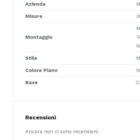
Azienda
M
Misure
3
M
Montaggio
T
N
Stile
M
Colore Piano
N
Base
C
Recensioni
Ancora non ci sono recensioni.