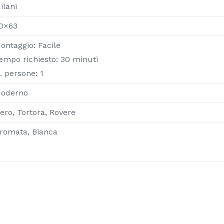
ilani
0×63
ontaggio: Facile
empo richiesto: 30 minuti
. persone: 1
oderno
ero, Tortora, Rovere
romata, Bianca