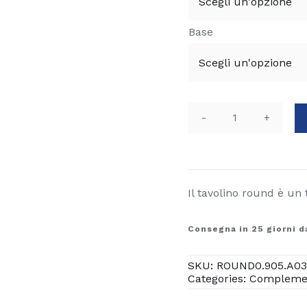
Base
Tavolino
round
quantità
Il tavolino round è un 
Consegna in 25 giorni d
SKU:
ROUND0.905.A0
Categories:
Compleme