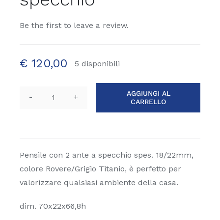
Be the first to leave a review.
€
120,00
5 disponibili
AGGIUNGI AL
CARRELLO
Pensile
con
2
ante
a
Pensile con 2 ante a specchio spes. 18/22mm,
specchio
colore Rovere/Grigio Titanio, è perfetto per
quantità
valorizzare qualsiasi ambiente della casa.
dim. 70x22x66,8h