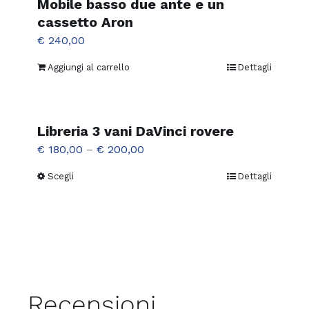
Mobile basso due ante e un
cassetto Aron
€
240,00
Aggiungi al carrello
Dettagli
Libreria 3 vani DaVinci rovere
€
180,00
–
€
200,00
Scegli
Dettagli
Questo
prodotto
ha
più
varianti.
Le
opzioni
Recensioni