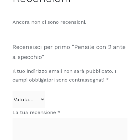
possono
essere
scelte
Ancora non ci sono recensioni.
nella
pagina
del
Recensisci per primo “Pensile con 2 ante
prodotto
a specchio”
Il tuo indirizzo email non sarà pubblicato.
I
campi obbligatori sono contrassegnati
*
La tua recensione
*