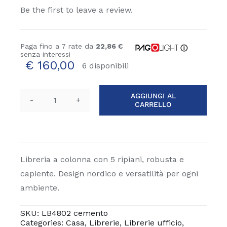
Be the first to leave a review.
Paga fino a 7 rate da
22,86 €
ⓘ
senza interessi
€
160,00
6 disponibili
AGGIUNGI AL
CARRELLO
Libreria
Dis
6
vani
quantità
Libreria a colonna con 5 ripiani, robusta e
capiente. Design nordico e versatilità per ogni
ambiente.
SKU:
LB4802 cemento
Categories:
Casa
,
Librerie
,
Librerie ufficio
,