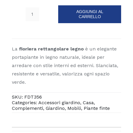
AGGIUNGI AL
CARRELLO
Fioriera
rettangolare
legno
quantità
La
fioriera rettangolare legno
è un elegante
portapiante in legno naturale, ideale per
arredare con stile interni ed esterni. Slanciata,
resistente e versatile, valorizza ogni spazio
verde.
SKU:
FDT356
Categories:
Accessori giardino
,
Casa
,
Complementi
,
Giardino
,
Mobili
,
Piante finte