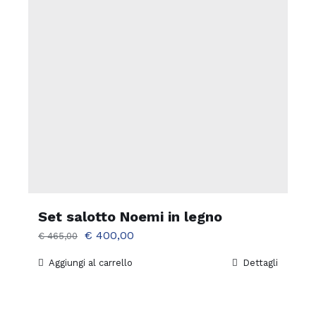
Set salotto Noemi in legno
Il
Il
€
400,00
€
465,00
prezzo
prezzo
Aggiungi al carrello
Dettagli
originale
attuale
era:
è:
€ 465,00.
€ 400,00.