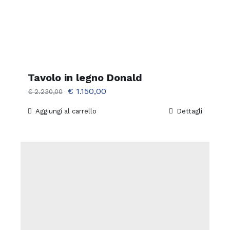
Tavolo in legno Donald
Il
Il
€
1.150,00
€
2.230,00
prezzo
prezzo
Aggiungi al carrello
Dettagli
originale
attuale
era:
è:
€ 2.230,00.
€ 1.150,00.