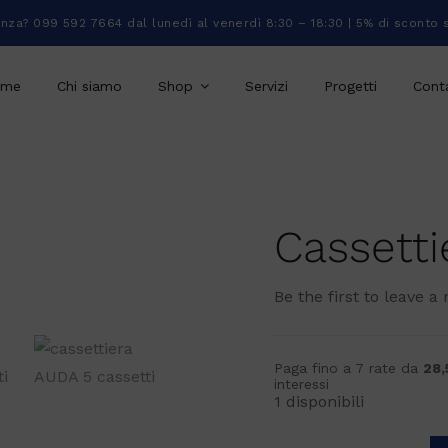
enza? 099 592 7664 dal lunedì al venerdì 8:30 – 18:30 | 5% di sconto 
ome
Chi siamo
Shop
Servizi
Progetti
Conta
Cassetti
Be the first to leave a 
Paga fino a 7 rate da
28,
interessi
1 disponibili