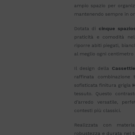
ampio spazio per organizz
mantenendo sempre in ord
Dotata di
cinque spazios
praticità e comodità nel
riporre abiti piegati, bian
al meglio ogni centimetro 
Il design della
Cassetti
raffinata combinazione 
sofisticata finitura grigia
tessuto. Questo contra
d’arredo versatile, per
contesti più classici.
Realizzata con materia
robustezza e durata nel t