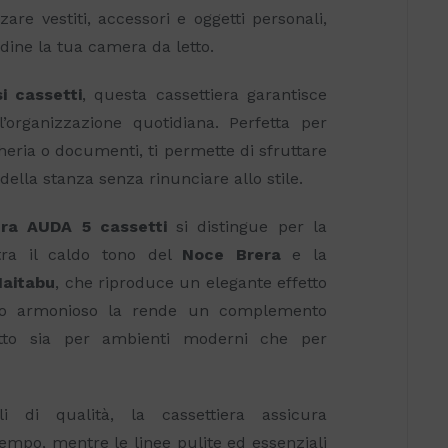
are vestiti, accessori e oggetti personali,
ine la tua camera da letto.
i cassetti
, questa cassettiera garantisce
l’organizzazione quotidiana. Perfetta per
cheria o documenti, ti permette di sfruttare
della stanza senza rinunciare allo stile.
era AUDA 5 cassetti
si distingue per la
tra il caldo tono del
Noce Brera
e la
Haitabu
, che riproduce un elegante effetto
sto armonioso la rende un complemento
fetto sia per ambienti moderni che per
li di qualità, la cassettiera assicura
empo, mentre le linee pulite ed essenziali