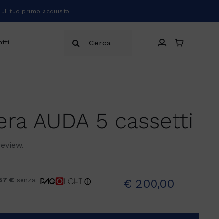
sul tuo primo acquisto
Cerca
tti
per:
era AUDA 5 cassetti
review.
57 €
senza
€
200,00
ⓘ