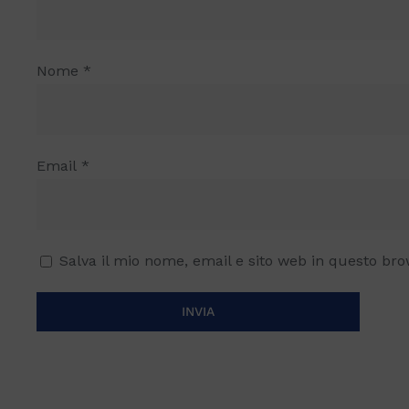
Nome
*
Email
*
Salva il mio nome, email e sito web in questo br