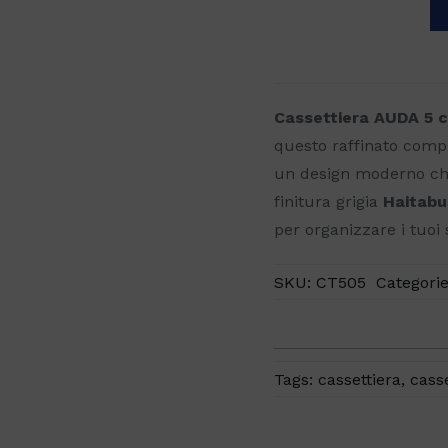
Cassettiera
AUDA
5
cassetti
Cassettiera AUDA 5 c
quantità
questo raffinato com
un design moderno che
finitura grigia
Haitabu
per organizzare i tuoi
SKU:
CT505
Categori
Tags:
cassettiera
,
cass