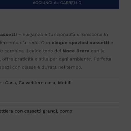
AGGIUNGI AL CARRELLO
assetti
– Eleganza e funzionalità si uniscono in
plemento d’arredo. Con
cinque spaziosi cassetti
e
 combina il caldo tono del
Noce Brera
con la
, offre praticità e stile per ogni ambiente. Perfetta
 spazi con classe e durata nel tempo.
es:
Casa
,
Cassettiere casa
,
Mobili
ettiera con cassetti grandi
,
como