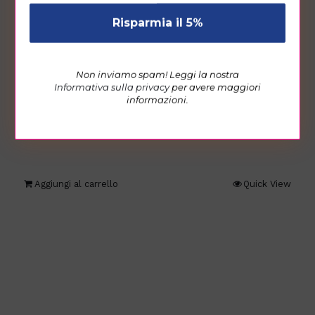
email
*
I clienti hanno visto anche…
Non inviamo spam! Leggi la nostra
Informativa sulla privacy
per avere maggiori
Mobile 4 ante Shelby
informazioni.
€
340,00
Aggiungi al carrello
Quick View