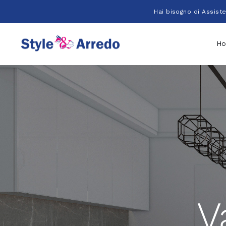
Salta
Hai bisogno di Assist
al
contenuto
H
V