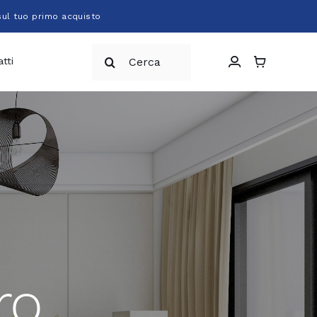
sul tuo primo acquisto
Cerca
tti
per:
ro