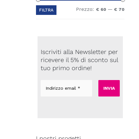
Prezzo:
—
Prezz
Prezz
€ 60
€ 70
FILTRA
Min
Max
Iscriviti alla Newsletter per
ricevere il 5% di sconto sul
tuo primo ordine!
Indirizzo
email
*
I nostri progetti