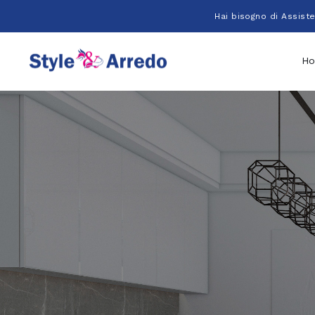
Salta
Hai bisogno di Assist
al
contenuto
H