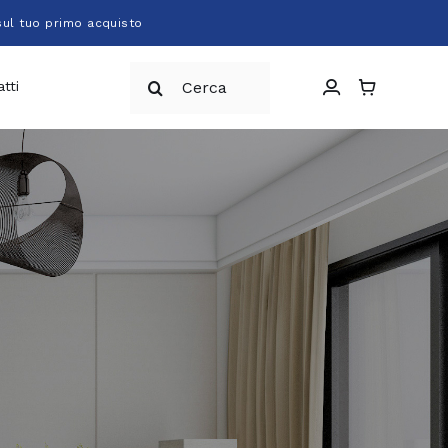
sul tuo primo acquisto
Cerca
tti
per: