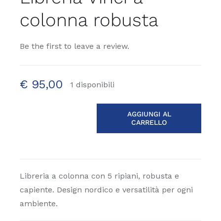
colonna robusta
Be the first to leave a review.
€
95,00
1 disponibili
AGGIUNGI AL
CARRELLO
Libreria
Vinci
a
colonna
robusta
Libreria a colonna con 5 ripiani, robusta e
quantità
capiente. Design nordico e versatilità per ogni
ambiente.