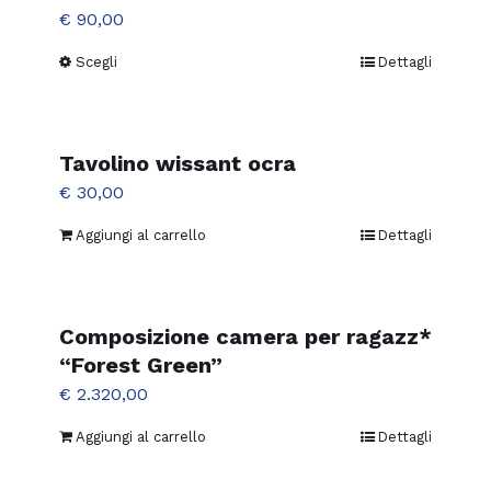
€
90,00
Scegli
Dettagli
Questo
prodotto
ha
più
Tavolino wissant ocra
varianti.
€
30,00
Le
Aggiungi al carrello
Dettagli
opzioni
possono
essere
Composizione camera per ragazz*
scelte
“Forest Green”
nella
€
2.320,00
pagina
del
Aggiungi al carrello
Dettagli
prodotto