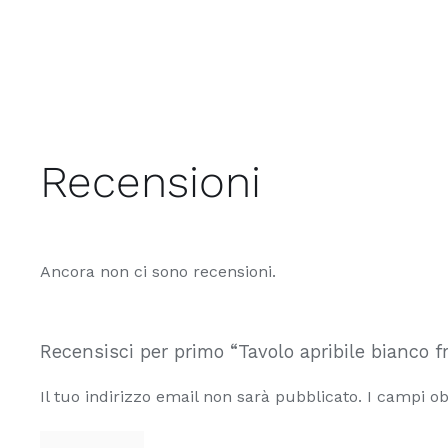
prodotto
ha
più
varianti.
Le
opzioni
Recensioni
possono
essere
scelte
Ancora non ci sono recensioni.
nella
pagina
del
Recensisci per primo “Tavolo apribile bianco f
prodotto
Il tuo indirizzo email non sarà pubblicato.
I campi ob