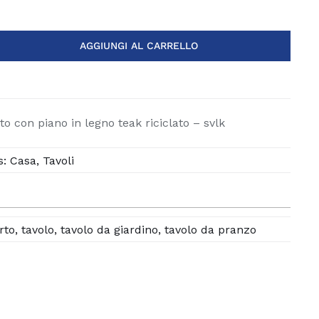
AGGIUNGI AL CARRELLO
o con piano in legno teak riciclato – svlk
s:
Casa
,
Tavoli
rto
,
tavolo
,
tavolo da giardino
,
tavolo da pranzo