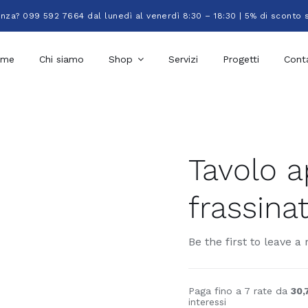
enza? 099 592 7664 dal lunedì al venerdì 8:30 – 18:30 | 5% di sconto 
ome
Chi siamo
Shop
Servizi
Progetti
Conta
Tavolo a
frassina
Be the first to leave a 
Paga fino a 7 rate da
30,
interessi