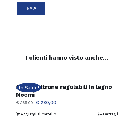
I clienti hanno visto anche…
Set 2 poltrone regolabili in legno
In Saldo!
Noemi
Il
Il
€
280,00
€
365,00
prezzo
prezzo
Aggiungi al carrello
Dettagli
originale
attuale
era:
è: