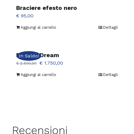
€ 365,00.
€ 280,00.
Braciere efesto nero
€
95,00
Aggiungi al carrello
Dettagli
Daybed Dream
In Saldo!
Il
Il
€
1.750,00
€
2.500,00
prezzo
prezzo
Aggiungi al carrello
Dettagli
originale
attuale
era:
è:
€ 2.500,00.
€ 1.750,00.
Recensioni