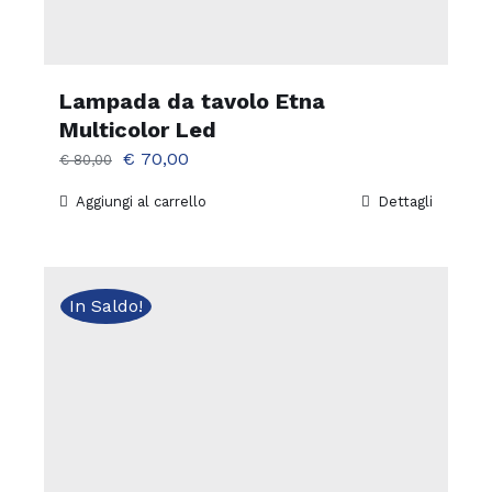
Lampada da tavolo Etna
Multicolor Led
Il
Il
€
70,00
€
80,00
prezzo
prezzo
Aggiungi al carrello
Dettagli
originale
attuale
era:
è:
€ 80,00.
€ 70,00.
In Saldo!