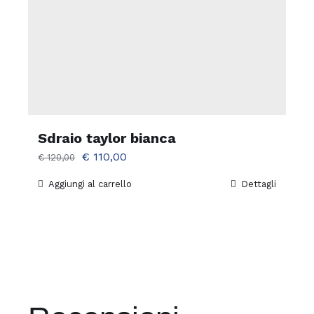
Sdraio taylor bianca
Il
Il
€
110,00
€
120,00
prezzo
prezzo
Aggiungi al carrello
Dettagli
originale
attuale
era:
è:
€ 120,00.
€ 110,00.