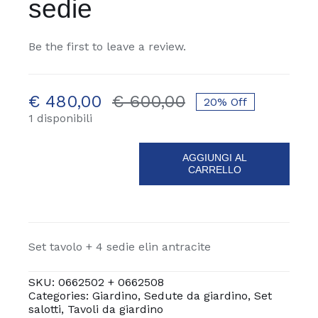
sedie
Be the first to leave a review.
€
480,00
€
600,00
20% Off
Il
Il
1 disponibili
prezzo
prezzo
originale
attuale
AGGIUNGI AL
era:
è:
CARRELLO
Set
€ 600,00.
€ 480,00.
Elin
tavolo
+
4
Set tavolo + 4 sedie elin antracite
sedie
SKU:
0662502 + 0662508
quantità
Categories:
Giardino
,
Sedute da giardino
,
Set
salotti
,
Tavoli da giardino