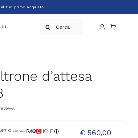
sul tuo primo acquisto
Cerca
tti
per:
ltrone d’attesa
8
review.
,67 €
senza
€
560,00
ⓘ