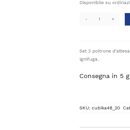
Disponibile su ordinaz
Set
2
poltrone
d'attesa
Set 2 poltrone d’attes
cubika48
ignifuga.
quantità
Consegna in 5 g
SKU:
cubika48_20
Ca