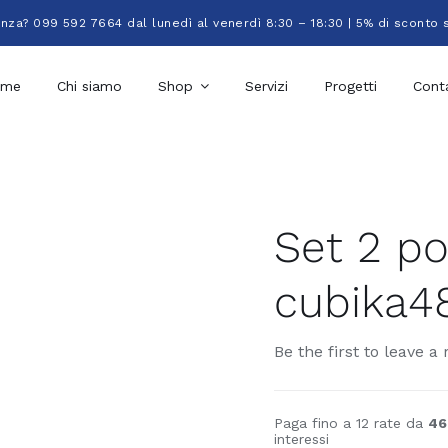
enza? 099 592 7664 dal lunedì al venerdì 8:30 – 18:30 | 5% di sconto 
ome
Chi siamo
Shop
Servizi
Progetti
Conta
Set 2 po
cubika4
Be the first to leave a 
Paga fino a 12 rate da
46
interessi