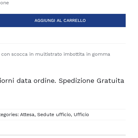
ione
AGGIUNGI AL CARRELLO
a con scocca in multistrato imbottita in gomma
iorni data ordine. Spedizione Gratuita
tegories:
Attesa
,
Sedute ufficio
,
Ufficio