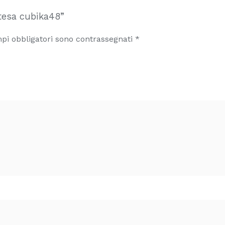
ttesa cubika48”
pi obbligatori sono contrassegnati
*