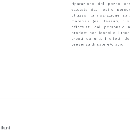
riparazione del pezzo dann
valutata dal nostro perso
utilizzo, la riparazione sa
materiali (es. tessuti, ruo
effettuati dal personale n
prodotti non idonei sui tessu
creati da urti. I difetti 
presenza di sale e/o acidi.
ilani