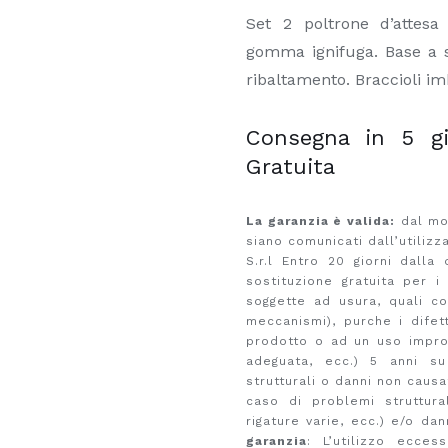
Set 2 poltrone d’attesa
gomma ignifuga. Base a sl
ribaltamento. Braccioli imbo
Consegna in 5 gi
Gratuita
La garanzia è valida:
dal mom
siano comunicati dall’utilizz
S.r.l Entro 20 giorni dall
sostituzione gratuita per i
soggette ad usura, quali c
meccanismi), purche i difet
prodotto o ad un uso improp
adeguata, ecc.) 5 anni su
strutturali o danni non causa
caso di problemi struttural
rigature varie, ecc.) e/o da
garanzia
: L’utilizzo ecce