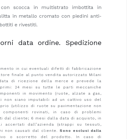
 con scocca in multistrato imbottita in
itta in metallo cromato con piedini anti-
ttiti e rivestiti.
orni data ordine. Spedizione
ento in cui eventuali difetti di fabbricazione
atore finale al punto vendita autorizzato Milani
a data di ricezione della merce e prevede la
 primi: 24 mesi su tutte le parti meccaniche
omponenti in movimento (ruote, alzate a gas,
ti non siano imputabili ad un cattivo uso del
rio (utilizzo di ruote su pavimentazione non
 componenti rovinati, in caso di problemi
ti dal cliente; 6 mesi dalla data di acquisto, in
i accertati dall’azienda (strappi su tessuti,
nni non causati dal cliente.
Sono esclusi dalla
ssivo o scorretto del prodotto. In caso di