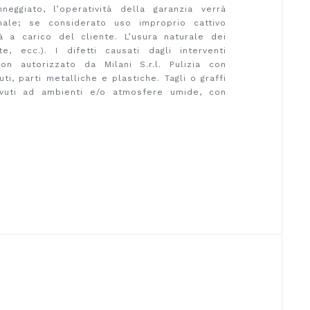
eggiato, l’operatività della garanzia verrà
nale; se considerato uso improprio cattivo
rà a carico del cliente. L’usura naturale dei
te, ecc.). I difetti causati dagli interventi
on autorizzato da Milani S.r.l. Pulizia con
ti, parti metalliche e plastiche. Tagli o graffi
dovuti ad ambienti e/o atmosfere umide, con