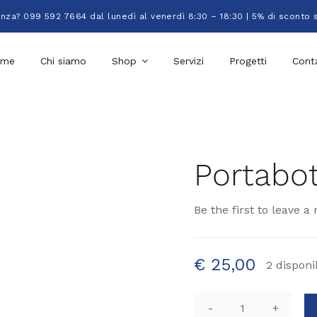
enza? 099 592 7664 dal lunedì al venerdì 8:30 – 18:30 | 5% di sconto 
ome
Chi siamo
Shop
Servizi
Progetti
Conta
Portabot
Be the first to leave a 
€
25,00
2 disponib
Portabottiglie