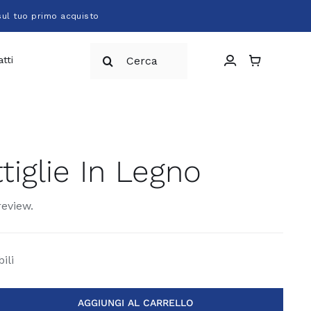
sul tuo primo acquisto
Cerca
tti
per:
tiglie In Legno
review.
ili
AGGIUNGI AL CARRELLO