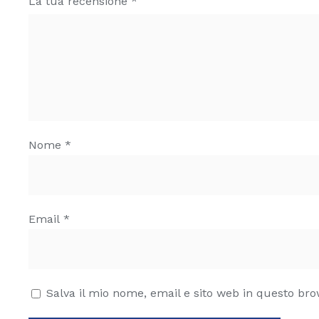
La tua recensione
*
Nome
*
Email
*
Salva il mio nome, email e sito web in questo br