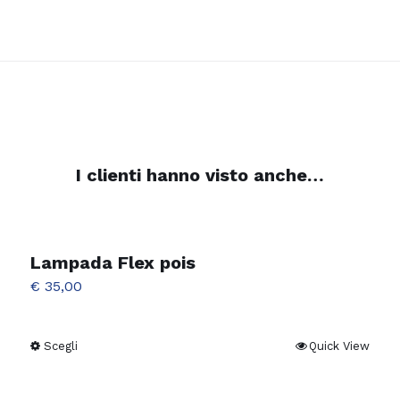
I clienti hanno visto anche…
Lampada Flex pois
€
35,00
Scegli
Quick View
Questo
prodotto
ha