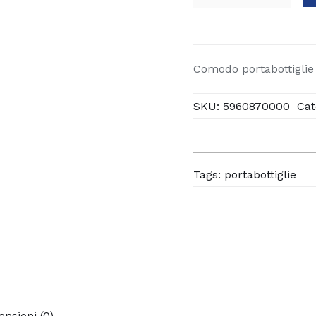
In
Legno
quantità
Comodo portabottiglie 
SKU:
5960870000
Cat
Tags:
portabottiglie
ensioni (0)