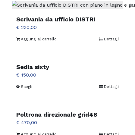
Scrivania da ufficio DISTRI
€
220,00
Aggiungi al carrello
Dettagli
Sedia sixty
€
150,00
Scegli
Dettagli
Questo
prodotto
ha
più
Poltrona direzionale grid48
varianti.
€
470,00
Le
Aggiungi al carrello
Dettagli