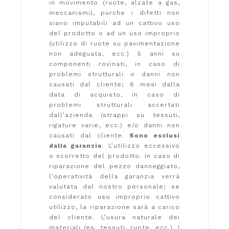
in movimento (ruote, alzate a gas,
meccanismi), purche i difetti non
siano imputabili ad un cattivo uso
del prodotto o ad un uso improprio
(utilizzo di ruote su pavimentazione
non adeguata, ecc.) 5 anni su
componenti rovinati, in caso di
problemi strutturali o danni non
causati dal cliente; 6 mesi dalla
data di acquisto, in caso di
problemi strutturali accertati
dall’azienda (strappi su tessuti,
rigature varie, ecc.) e/o danni non
causati dal cliente.
Sono esclusi
dalla garanzia
: L’utilizzo eccessivo
o scorretto del prodotto. In caso di
riparazione del pezzo danneggiato,
l’operatività della garanzia verrà
valutata dal nostro personale; se
considerato uso improprio cattivo
utilizzo, la riparazione sarà a carico
del cliente. L’usura naturale dei
materiali (es. tessuti, ruote, ecc.). I