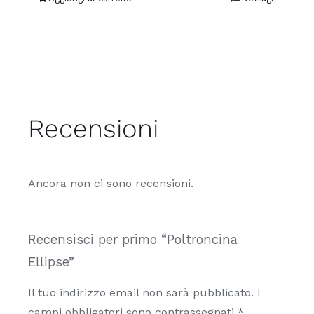
opzioni
possono
essere
scelte
nella
pagina
Recensioni
del
prodotto
Ancora non ci sono recensioni.
Recensisci per primo “Poltroncina
Ellipse”
Il tuo indirizzo email non sarà pubblicato.
I
campi obbligatori sono contrassegnati
*