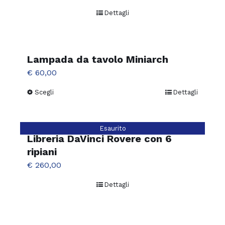
Dettagli
Lampada da tavolo Miniarch
€
60,00
Scegli
Dettagli
Questo
prodotto
ha
Esaurito
più
Libreria DaVinci Rovere con 6
varianti.
ripiani
Le
€
260,00
opzioni
Dettagli
possono
essere
scelte