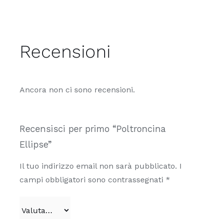
nella
pagina
del
Recensioni
prodotto
Ancora non ci sono recensioni.
Recensisci per primo “Poltroncina
Ellipse”
Il tuo indirizzo email non sarà pubblicato.
I
campi obbligatori sono contrassegnati
*