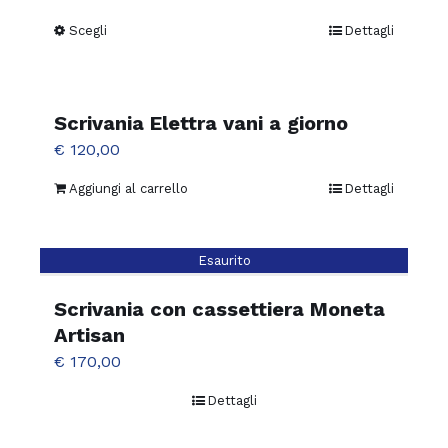
Scegli
Dettagli
Questo
prodotto
ha
più
Scrivania Elettra vani a giorno
varianti.
€
120,00
Le
Aggiungi al carrello
Dettagli
opzioni
possono
essere
Esaurito
scelte
Scrivania con cassettiera Moneta
nella
Artisan
pagina
€
170,00
del
prodotto
Dettagli