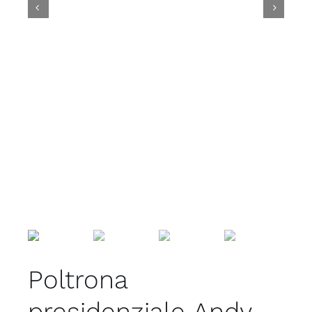


Poltrona
presidenziale Andy