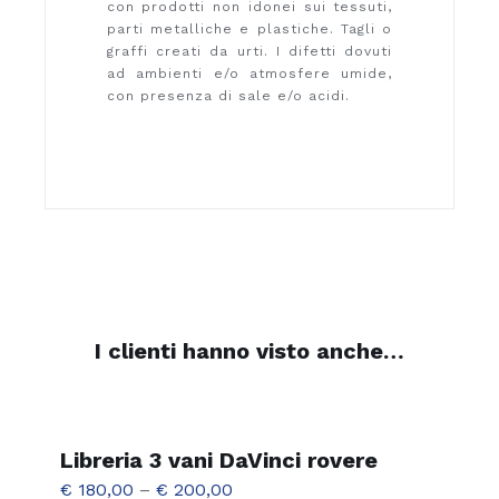
con prodotti non idonei sui tessuti,
parti metalliche e plastiche. Tagli o
graffi creati da urti. I difetti dovuti
ad ambienti e/o atmosfere umide,
con presenza di sale e/o acidi.
I clienti hanno visto anche…
Libreria 3 vani DaVinci rovere
€
180,00
–
€
200,00