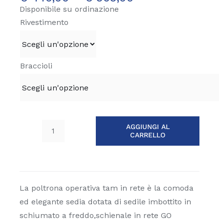
Disponibile su ordinazione
Rivestimento
Braccioli
AGGIUNGI AL
CARRELLO
Poltrona
operativa
tam
in
rete
La poltrona operativa tam in rete è la comoda
quantità
ed elegante sedia dotata di sedile imbottito in
schiumato a freddo,schienale in rete GO