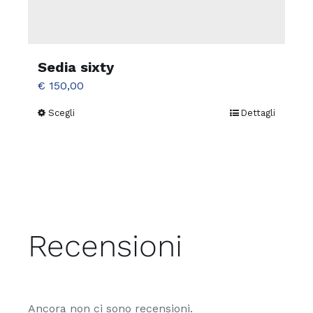
Sedia sixty
€
150,00
Scegli
Dettagli
Questo
prodotto
ha
più
varianti.
Le
opzioni
Recensioni
possono
essere
scelte
Ancora non ci sono recensioni.
nella