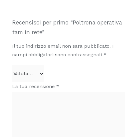
pagina
del
Recensisci per primo “Poltrona operativa
prodotto
tam in rete”
Il tuo indirizzo email non sarà pubblicato.
I
campi obbligatori sono contrassegnati
*
La tua recensione
*