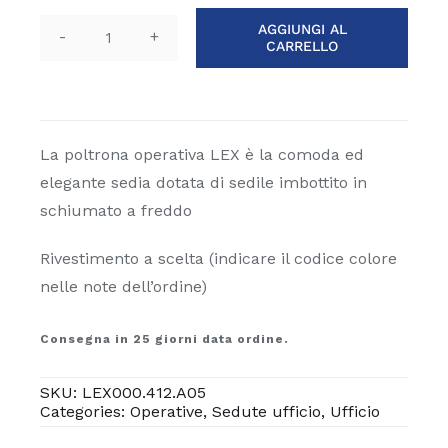
AGGIUNGI AL
CARRELLO
Poltrona
operativa
LEX
quantità
La poltrona operativa LEX è la comoda ed
elegante sedia dotata di sedile imbottito in
schiumato a freddo
Rivestimento a scelta (indicare il codice colore
nelle note dell’ordine)
Consegna in 25 giorni data ordine.
SKU:
LEX000.412.A05
Categories:
Operative
,
Sedute ufficio
,
Ufficio