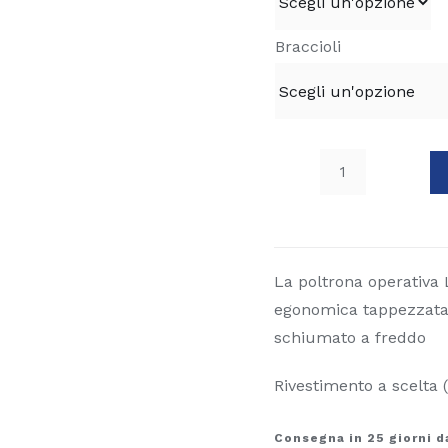
Braccioli
Poltrona
operativa
LEX
quantità
La poltrona operativa 
egonomica tappezzata c
schiumato a freddo
Rivestimento a scelta (
Consegna in 25 giorni d