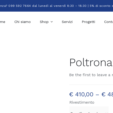
enza? 099 592 7664 dal lunedì al venerdì 8:30 – 18:30 | 5% di sconto 
ome
Chi siamo
Shop
Servizi
Progetti
Conta
Poltrona
Be the first to leave a 
€
410,00
–
€
48
Rivestimento