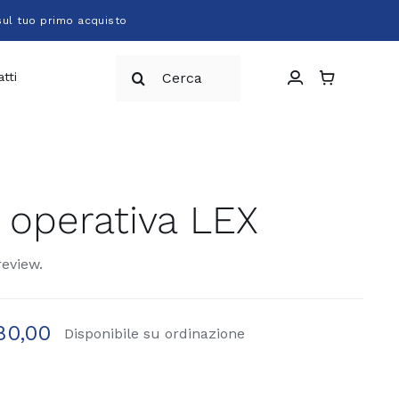
sul tuo primo acquisto
Cerca
tti
per:
 operativa LEX
review.
0,00
Disponibile su ordinazione