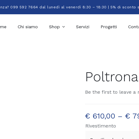
enza? 099 592 7664 dal lunedì al venerdì 8:30 – 18:30 | 5% di sconto 
ome
Chi siamo
Shop
Servizi
Progetti
Conta
Poltrona
Be the first to leave a 
€
610,00
–
€
7
Rivestimento