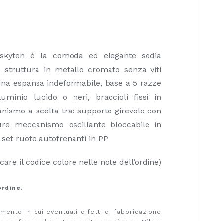
e skyten è la comoda ed elegante sedia
 struttura in metallo cromato senza viti
esina espansa indeformabile, base a 5 razze
inio lucido o neri, braccioli fissi in
nismo a scelta tra: supporto girevole con
ure meccanismo oscillante bloccabile in
e set ruote autofrenanti in PP
care il codice colore nelle note dell’ordine)
ordine.
ento in cui eventuali difetti di fabbricazione