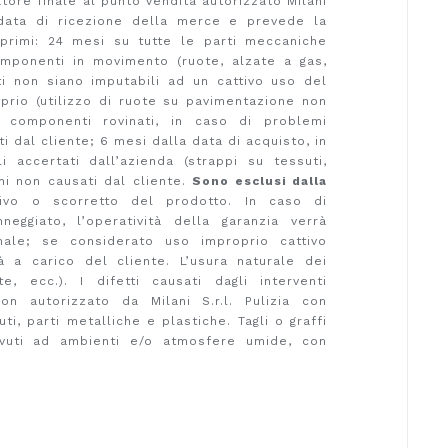
atore finale al punto vendita autorizzato Milani
a data di ricezione della merce e prevede la
 primi: 24 mesi su tutte le parti meccaniche
omponenti in movimento (ruote, alzate a gas,
ti non siano imputabili ad un cattivo uso del
rio (utilizzo di ruote su pavimentazione non
 componenti rovinati, in caso di problemi
ti dal cliente; 6 mesi dalla data di acquisto, in
i accertati dall’azienda (strappi su tessuti,
nni non causati dal cliente.
Sono esclusi dalla
ssivo o scorretto del prodotto. In caso di
eggiato, l’operatività della garanzia verrà
nale; se considerato uso improprio cattivo
rà a carico del cliente. L’usura naturale dei
te, ecc.). I difetti causati dagli interventi
on autorizzato da Milani S.r.l. Pulizia con
ti, parti metalliche e plastiche. Tagli o graffi
dovuti ad ambienti e/o atmosfere umide, con