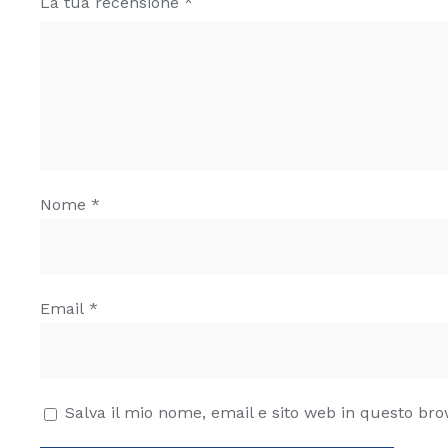
La tua recensione
*
Nome
*
Email
*
Salva il mio nome, email e sito web in questo br