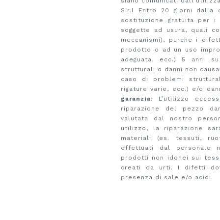
siano comunicati dall’utilizz
S.r.l Entro 20 giorni dall
sostituzione gratuita per i
soggette ad usura, quali c
meccanismi), purche i difet
prodotto o ad un uso improp
adeguata, ecc.) 5 anni su
strutturali o danni non causa
caso di problemi struttural
rigature varie, ecc.) e/o da
garanzia
: L’utilizzo ecce
riparazione del pezzo dann
valutata dal nostro perso
utilizzo, la riparazione sa
materiali (es. tessuti, ruo
effettuati dal personale n
prodotti non idonei sui tessu
creati da urti. I difetti 
presenza di sale e/o acidi.