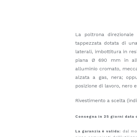
La poltrona direzional
tappezzata dotata di una
laterali, imbottitura in r
piana Ø 690 mm in allum
alluminio cromato, mecca
alzata a gas, nera; opp
posizione di lavoro, nero 
Rivestimento a scelta (indi
Consegna in 25 giorni data 
La garanzia è valida:
dal mom