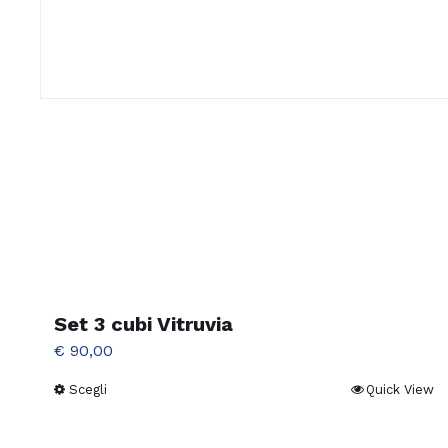
Set 3 cubi Vitruvia
€
90,00
Scegli
Quick View
Questo
prodotto