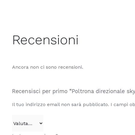
ha
più
varianti.
Le
opzioni
Recensioni
possono
essere
scelte
Ancora non ci sono recensioni.
nella
pagina
del
Recensisci per primo “Poltrona direzionale sk
prodotto
Il tuo indirizzo email non sarà pubblicato.
I campi ob