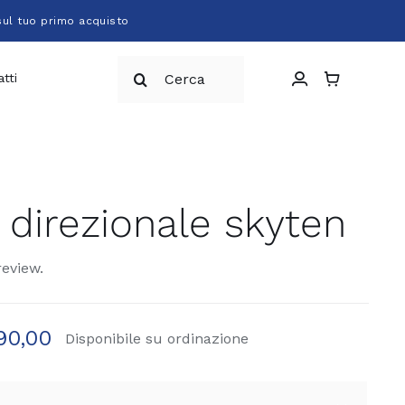
sul tuo primo acquisto
Cerca
tti
per:
 direzionale skyten
review.
90,00
Disponibile su ordinazione