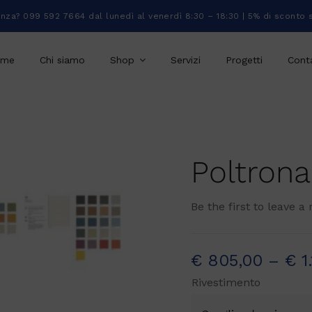
enza? 099 592 7664 dal lunedì al venerdì 8:30 – 18:30 | 5% di sconto 
ome
Chi siamo
Shop
Servizi
Progetti
Conta
Poltrona
Be the first to leave a 
€
805,00
–
€
1
Rivestimento