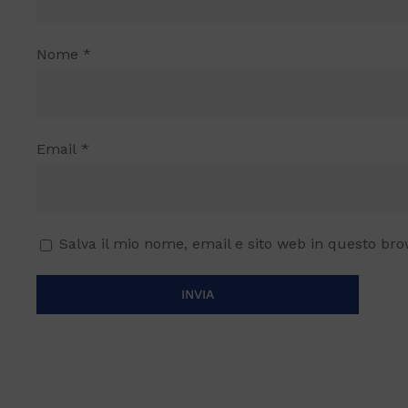
Nome
*
Email
*
Salva il mio nome, email e sito web in questo br