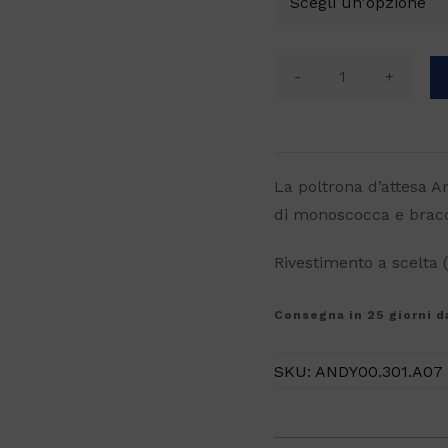
Poltrona
d'attesa
Andy
quantità
La poltrona d’attesa 
di monoscocca e bracci
Rivestimento a scelta (
Consegna in 25 giorni d
SKU:
ANDY00.301.A07