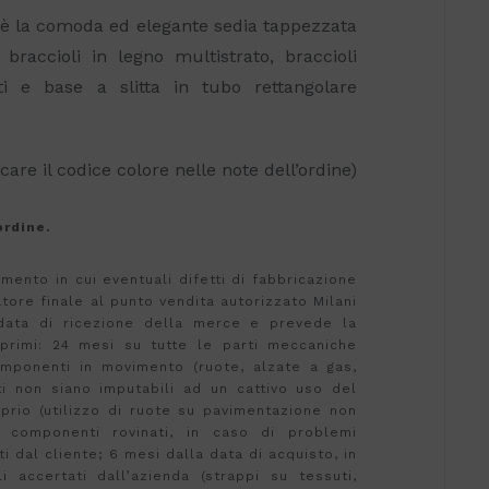
 è la comoda ed elegante sedia tappezzata
raccioli in legno multistrato, braccioli
iti e base a slitta in tubo rettangolare
care il codice colore nelle note dell’ordine)
ordine.
ento in cui eventuali difetti di fabbricazione
atore finale al punto vendita autorizzato Milani
a data di ricezione della merce e prevede la
 primi: 24 mesi su tutte le parti meccaniche
omponenti in movimento (ruote, alzate a gas,
ti non siano imputabili ad un cattivo uso del
rio (utilizzo di ruote su pavimentazione non
 componenti rovinati, in caso di problemi
ti dal cliente; 6 mesi dalla data di acquisto, in
i accertati dall’azienda (strappi su tessuti,