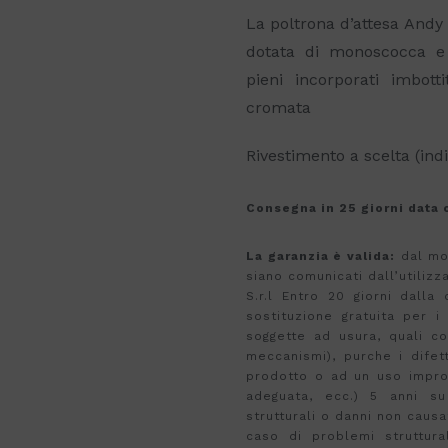
La poltrona d’attesa Andy
dotata di monoscocca e b
pieni incorporati imbott
cromata
Rivestimento a scelta (indi
Consegna in 25 giorni data 
La garanzia è valida:
dal mom
siano comunicati dall’utilizz
S.r.l Entro 20 giorni dall
sostituzione gratuita per i
soggette ad usura, quali c
meccanismi), purche i difet
prodotto o ad un uso improp
adeguata, ecc.) 5 anni su
strutturali o danni non causa
caso di problemi struttural