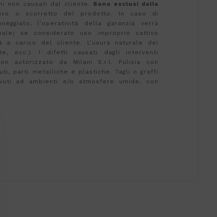
nni non causati dal cliente.
Sono esclusi dalla
ssivo o scorretto del prodotto. In caso di
eggiato, l’operatività della garanzia verrà
nale; se considerato uso improprio cattivo
rà a carico del cliente. L’usura naturale dei
te, ecc.). I difetti causati dagli interventi
on autorizzato da Milani S.r.l. Pulizia con
ti, parti metalliche e plastiche. Tagli o graffi
dovuti ad ambienti e/o atmosfere umide, con