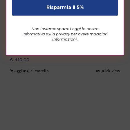
*
I clienti hanno visto anche…
Non inviamo spam! Leggi la nostra
Informativa sulla privacy
per avere maggiori
informazioni.
Poltrona operativa five48 tessuto
€
410,00
Aggiungi al carrello
Quick View