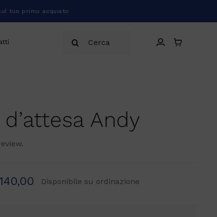
sul tuo primo acquisto
Cerca
tti
per:
 d’attesa Andy
review.
.140,00
Disponibile su ordinazione